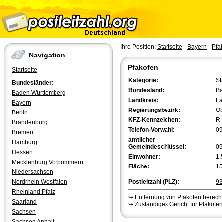
Ihre Position:
Startseite
-
Bayern
-
Pfa
Navigation
Pfakofen
Startseite
Kategorie:
St
Bundesländer:
Bundesland:
Ba
Baden Württemberg
Landkreis:
La
Bayern
Regierungsbezirk:
Ob
Berlin
KFZ-Kennzeichen:
R
Brandenburg
Telefon-Vorwahl:
0
Bremen
amtlicher
Hamburg
Gemeindeschlüssel:
0
Hessen
Einwohner:
1.
Mecklenburg Vorpommern
Fläche:
15
Niedersachsen
Nordrhein Westfalen
Postleitzahl (PLZ):
9
Rheinland Pfalz
↪
Entfernung von Pfakofen berec
Saarland
↪
Zuständiges Gericht für Pfakofe
Sachsen
Sachsen Anhalt