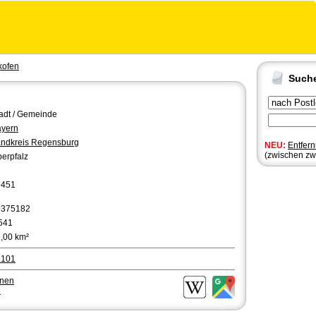
kofen
Such
adt / Gemeinde
yern
ndkreis Regensburg
NEU:
Entfer
(zwischen zw
erpfalz
9451
9375182
541
,00 km²
3101
hnen
n