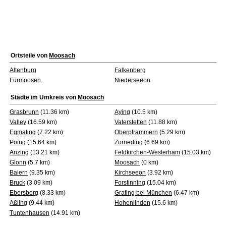
Ortsteile von
Moosach
Altenburg
Falkenberg
Fürmoosen
Niederseeon
Städte im Umkreis von
Moosach
Grasbrunn
(11.36 km)
Aying
(10.5 km)
Valley
(16.59 km)
Vaterstetten
(11.88 km)
Egmating
(7.22 km)
Oberpframmern
(5.29 km)
Poing
(15.64 km)
Zorneding
(6.69 km)
Anzing
(13.21 km)
Feldkirchen-Westerham
(15.03 km)
Glonn
(5.7 km)
Moosach
(0 km)
Baiern
(9.35 km)
Kirchseeon
(3.92 km)
Bruck
(3.09 km)
Forstinning
(15.04 km)
Ebersberg
(8.33 km)
Grafing bei München
(6.47 km)
Aßling
(9.44 km)
Hohenlinden
(15.6 km)
Tuntenhausen
(14.91 km)