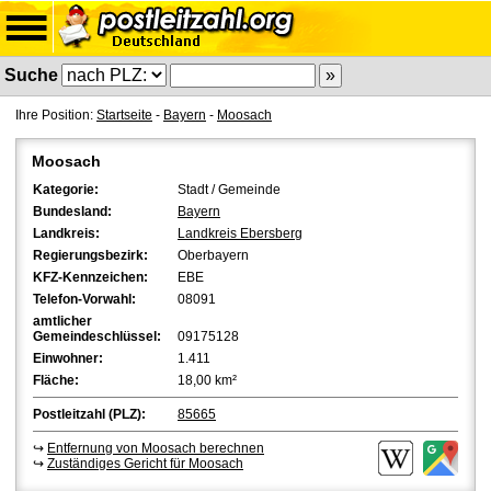
Suche
Ihre Position:
Startseite
-
Bayern
-
Moosach
Moosach
Kategorie:
Stadt / Gemeinde
Bundesland:
Bayern
Landkreis:
Landkreis Ebersberg
Regierungsbezirk:
Oberbayern
KFZ-Kennzeichen:
EBE
Telefon-Vorwahl:
08091
amtlicher
Gemeindeschlüssel:
09175128
Einwohner:
1.411
Fläche:
18,00 km²
Postleitzahl (PLZ):
85665
↪
Entfernung von Moosach berechnen
↪
Zuständiges Gericht für Moosach