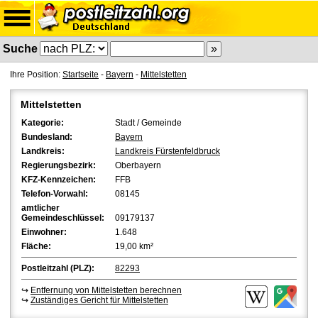
Suche
Ihre Position:
Startseite
-
Bayern
-
Mittelstetten
Mittelstetten
Kategorie:
Stadt / Gemeinde
Bundesland:
Bayern
Landkreis:
Landkreis Fürstenfeldbruck
Regierungsbezirk:
Oberbayern
KFZ-Kennzeichen:
FFB
Telefon-Vorwahl:
08145
amtlicher
Gemeindeschlüssel:
09179137
Einwohner:
1.648
Fläche:
19,00 km²
Postleitzahl (PLZ):
82293
↪
Entfernung von Mittelstetten berechnen
↪
Zuständiges Gericht für Mittelstetten