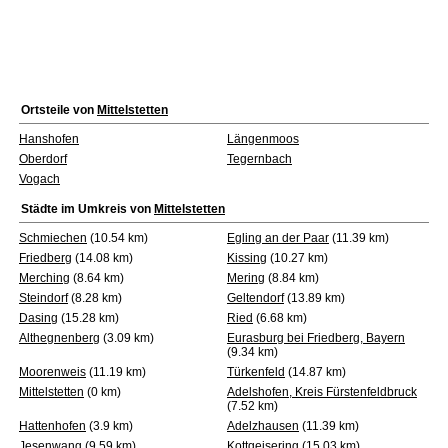
Ortsteile von
Mittelstetten
Hanshofen
Längenmoos
Oberdorf
Tegernbach
Vogach
Städte im Umkreis von
Mittelstetten
Schmiechen
(10.54 km)
Egling an der Paar
(11.39 km)
Friedberg
(14.08 km)
Kissing
(10.27 km)
Merching
(8.64 km)
Mering
(8.84 km)
Steindorf
(8.28 km)
Geltendorf
(13.89 km)
Dasing
(15.28 km)
Ried
(6.68 km)
Althegnenberg
(3.09 km)
Eurasburg bei Friedberg, Bayern
(9.34 km)
Moorenweis
(11.19 km)
Türkenfeld
(14.87 km)
Mittelstetten
(0 km)
Adelshofen, Kreis Fürstenfeldbruck
(7.52 km)
Hattenhofen
(3.9 km)
Adelzhausen
(11.39 km)
Jesenwang
(9.59 km)
Kottgeisering
(15.03 km)