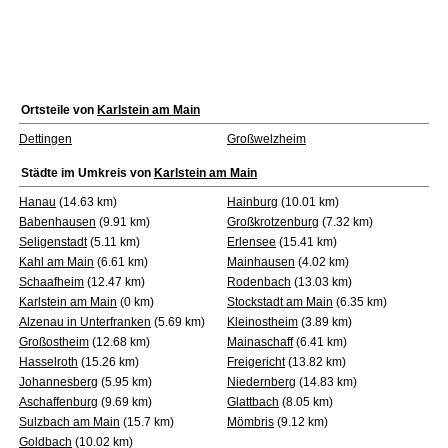
Ortsteile von
Karlstein am Main
Dettingen
Großwelzheim
Städte im Umkreis von
Karlstein am Main
Hanau
(14.63 km)
Hainburg
(10.01 km)
Babenhausen
(9.91 km)
Großkrotzenburg
(7.32 km)
Seligenstadt
(5.11 km)
Erlensee
(15.41 km)
Kahl am Main
(6.61 km)
Mainhausen
(4.02 km)
Schaafheim
(12.47 km)
Rodenbach
(13.03 km)
Karlstein am Main
(0 km)
Stockstadt am Main
(6.35 km)
Alzenau in Unterfranken
(5.69 km)
Kleinostheim
(3.89 km)
Großostheim
(12.68 km)
Mainaschaff
(6.41 km)
Hasselroth
(15.26 km)
Freigericht
(13.82 km)
Johannesberg
(5.95 km)
Niedernberg
(14.83 km)
Aschaffenburg
(9.69 km)
Glattbach
(8.05 km)
Sulzbach am Main
(15.7 km)
Mömbris
(9.12 km)
Goldbach
(10.02 km)