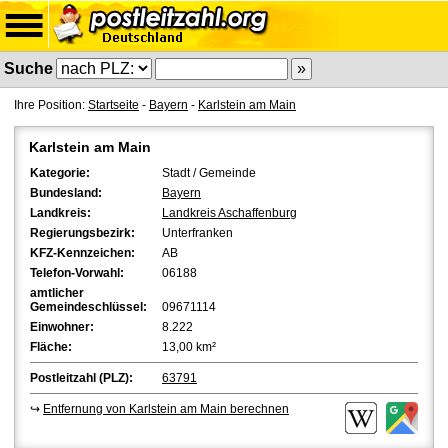
Suche
Ihre Position:
Startseite
-
Bayern
-
Karlstein am Main
Karlstein am Main
Kategorie:
Stadt / Gemeinde
Bundesland:
Bayern
Landkreis:
Landkreis Aschaffenburg
Regierungsbezirk:
Unterfranken
KFZ-Kennzeichen:
AB
Telefon-Vorwahl:
06188
amtlicher
Gemeindeschlüssel:
09671114
Einwohner:
8.222
Fläche:
13,00 km²
Postleitzahl (PLZ):
63791
↪
Entfernung von Karlstein am Main berechnen