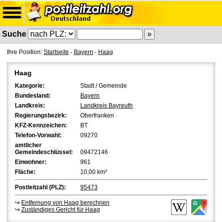
Suche
Ihre Position:
Startseite
-
Bayern
-
Haag
Haag
Kategorie:
Stadt / Gemeinde
Bundesland:
Bayern
Landkreis:
Landkreis Bayreuth
Regierungsbezirk:
Oberfranken
KFZ-Kennzeichen:
BT
Telefon-Vorwahl:
09270
amtlicher
Gemeindeschlüssel:
09472146
Einwohner:
961
Fläche:
10,00 km²
Postleitzahl (PLZ):
95473
↪
Entfernung von Haag berechnen
↪
Zuständiges Gericht für Haag