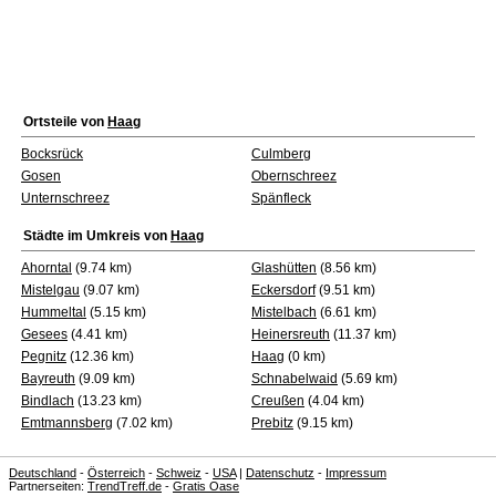
Ortsteile von
Haag
Bocksrück
Culmberg
Gosen
Obernschreez
Unternschreez
Spänfleck
Städte im Umkreis von
Haag
Ahorntal
(9.74 km)
Glashütten
(8.56 km)
Mistelgau
(9.07 km)
Eckersdorf
(9.51 km)
Hummeltal
(5.15 km)
Mistelbach
(6.61 km)
Gesees
(4.41 km)
Heinersreuth
(11.37 km)
Pegnitz
(12.36 km)
Haag
(0 km)
Bayreuth
(9.09 km)
Schnabelwaid
(5.69 km)
Bindlach
(13.23 km)
Creußen
(4.04 km)
Emtmannsberg
(7.02 km)
Prebitz
(9.15 km)
Deutschland
-
Österreich
-
Schweiz
-
USA
|
Datenschutz
-
Impressum
Partnerseiten:
TrendTreff.de
-
Gratis Oase