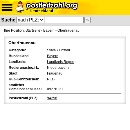
Suche
Ihre Position:
Startseite
-
Bayern
-
Oberfrauenau
Oberfrauenau
Kategorie:
Stadt- / Ortsteil
Bundesland:
Bayern
Landkreis:
Landkreis Regen
Regierungsbezirk:
Niederbayern
Stadt:
Frauenau
KFZ-Kennzeichen:
REG
amtlicher
Gemeindeschlüssel:
09276121
Postleitzahl (PLZ):
94258