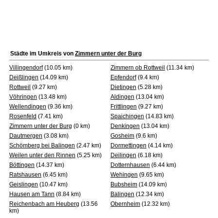
Städte im Umkreis von
Zimmern unter der Burg
Villingendorf
(10.05 km)
Zimmern ob Rottweil
(11.34 km)
Deißlingen
(14.09 km)
Epfendorf
(9.4 km)
Rottweil
(9.27 km)
Dietingen
(5.28 km)
Vöhringen
(13.48 km)
Aldingen
(13.04 km)
Wellendingen
(9.36 km)
Frittlingen
(9.27 km)
Rosenfeld
(7.41 km)
Spaichingen
(14.83 km)
Zimmern unter der Burg
(0 km)
Denkingen
(13.04 km)
Dautmergen
(3.08 km)
Gosheim
(9.6 km)
Schömberg bei Balingen
(2.47 km)
Dormettingen
(4.14 km)
Weilen unter den Rinnen
(5.25 km)
Deilingen
(6.18 km)
Böttingen
(14.37 km)
Dotternhausen
(6.44 km)
Ratshausen
(6.45 km)
Wehingen
(9.65 km)
Geislingen
(10.47 km)
Bubsheim
(14.09 km)
Hausen am Tann
(8.84 km)
Balingen
(12.34 km)
Reichenbach am Heuberg
(13.56
Obernheim
(12.32 km)
km)