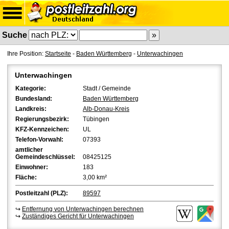
Suche
Ihre Position:
Startseite
-
Baden Württemberg
-
Unterwachingen
Unterwachingen
Kategorie:
Stadt / Gemeinde
Bundesland:
Baden Württemberg
Landkreis:
Alb-Donau-Kreis
Regierungsbezirk:
Tübingen
KFZ-Kennzeichen:
UL
Telefon-Vorwahl:
07393
amtlicher
Gemeindeschlüssel:
08425125
Einwohner:
183
Fläche:
3,00 km²
Postleitzahl (PLZ):
89597
↪
Entfernung von Unterwachingen berechnen
↪
Zuständiges Gericht für Unterwachingen