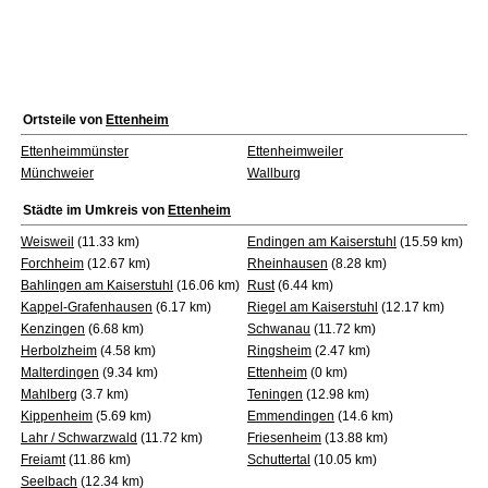
Ortsteile von
Ettenheim
Ettenheimmünster
Ettenheimweiler
Münchweier
Wallburg
Städte im Umkreis von
Ettenheim
Weisweil
(11.33 km)
Endingen am Kaiserstuhl
(15.59 km)
Forchheim
(12.67 km)
Rheinhausen
(8.28 km)
Bahlingen am Kaiserstuhl
(16.06 km)
Rust
(6.44 km)
Kappel-Grafenhausen
(6.17 km)
Riegel am Kaiserstuhl
(12.17 km)
Kenzingen
(6.68 km)
Schwanau
(11.72 km)
Herbolzheim
(4.58 km)
Ringsheim
(2.47 km)
Malterdingen
(9.34 km)
Ettenheim
(0 km)
Mahlberg
(3.7 km)
Teningen
(12.98 km)
Kippenheim
(5.69 km)
Emmendingen
(14.6 km)
Lahr / Schwarzwald
(11.72 km)
Friesenheim
(13.88 km)
Freiamt
(11.86 km)
Schuttertal
(10.05 km)
Seelbach
(12.34 km)