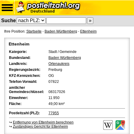
Suche
Ihre Position:
Startseite
-
Baden Württemberg
-
Ettenheim
Ettenheim
Kategorie:
Stadt / Gemeinde
Bundesland:
Baden Württemberg
Landkreis:
Ortenaukreis
Regierungsbezirk:
Freiburg
KFZ-Kennzeichen:
OG
Telefon-Vorwahl:
07822
amtlicher
Gemeindeschlüssel:
08317026
Einwohner:
11.950
Fläche:
49,00 km²
Postleitzahl (PLZ):
77955
↪
Entfernung von Ettenheim berechnen
↪
Zuständiges Gericht für Ettenheim