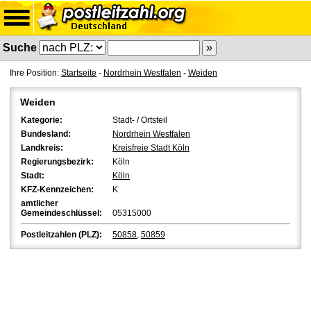
Suche
Ihre Position:
Startseite
-
Nordrhein Westfalen
-
Weiden
Weiden
Kategorie:
Stadt- / Ortsteil
Bundesland:
Nordrhein Westfalen
Landkreis:
Kreisfreie Stadt Köln
Regierungsbezirk:
Köln
Stadt:
Köln
KFZ-Kennzeichen:
K
amtlicher
Gemeindeschlüssel:
05315000
Postleitzahlen (PLZ):
50858
,
50859