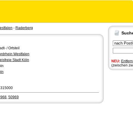
estfalen
-
Raderberg
Such
adt- / Ortsteil
rdrhein Westfalen
eisfreie Stadt Köln
NEU:
Entfer
(zwischen zw
ln
ln
5315000
0968
,
50969