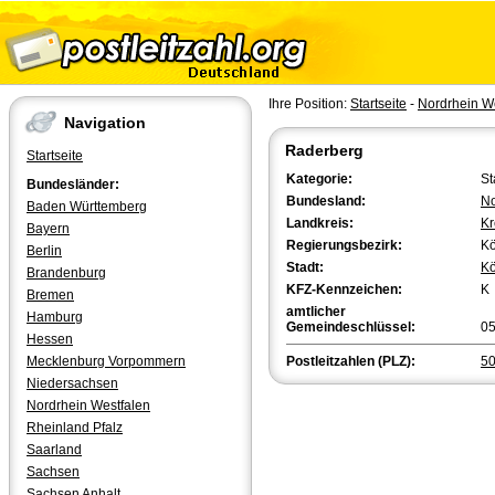
Ihre Position:
Startseite
-
Nordrhein W
Navigation
Raderberg
Startseite
Kategorie:
St
Bundesländer:
Bundesland:
No
Baden Württemberg
Landkreis:
Kr
Bayern
Regierungsbezirk:
Kö
Berlin
Stadt:
Kö
Brandenburg
KFZ-Kennzeichen:
K
Bremen
amtlicher
Hamburg
Gemeindeschlüssel:
0
Hessen
Mecklenburg Vorpommern
Postleitzahlen (PLZ):
5
Niedersachsen
Nordrhein Westfalen
Rheinland Pfalz
Saarland
Sachsen
Sachsen Anhalt