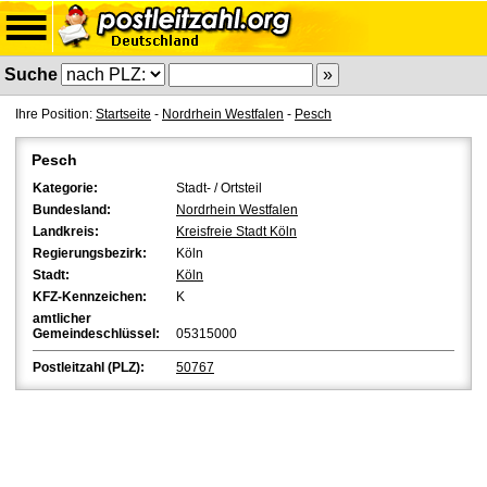
Suche
Ihre Position:
Startseite
-
Nordrhein Westfalen
-
Pesch
Pesch
Kategorie:
Stadt- / Ortsteil
Bundesland:
Nordrhein Westfalen
Landkreis:
Kreisfreie Stadt Köln
Regierungsbezirk:
Köln
Stadt:
Köln
KFZ-Kennzeichen:
K
amtlicher
Gemeindeschlüssel:
05315000
Postleitzahl (PLZ):
50767