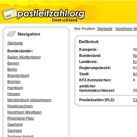
Ihre Position:
Startseite
-
Nordrhein W
Navigation
Dellbrück
Startseite
Kategorie:
St
Bundesländer:
Bundesland:
No
Baden Württemberg
Landkreis:
Kr
Bayern
Regierungsbezirk:
Kö
Berlin
Stadt:
Kö
Brandenburg
KFZ-Kennzeichen:
K
Bremen
amtlicher
Hamburg
Gemeindeschlüssel:
0
Hessen
Mecklenburg Vorpommern
Postleitzahlen (PLZ):
5
Niedersachsen
Nordrhein Westfalen
Rheinland Pfalz
Saarland
Sachsen
Sachsen Anhalt