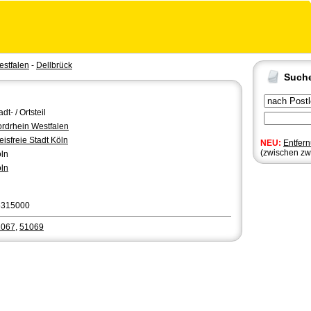
estfalen
-
Dellbrück
Such
adt- / Ortsteil
rdrhein Westfalen
eisfreie Stadt Köln
NEU:
Entfer
(zwischen zw
ln
ln
5315000
1067
,
51069