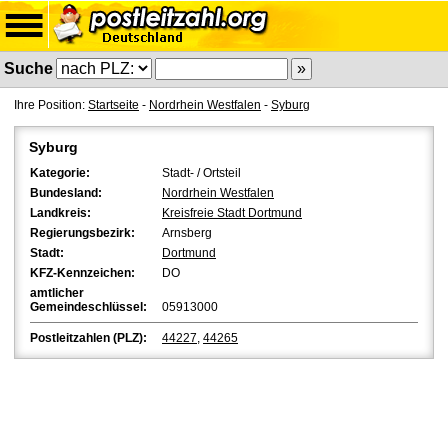
Suche
Ihre Position:
Startseite
-
Nordrhein Westfalen
-
Syburg
Syburg
Kategorie:
Stadt- / Ortsteil
Bundesland:
Nordrhein Westfalen
Landkreis:
Kreisfreie Stadt Dortmund
Regierungsbezirk:
Arnsberg
Stadt:
Dortmund
KFZ-Kennzeichen:
DO
amtlicher
Gemeindeschlüssel:
05913000
Postleitzahlen (PLZ):
44227
,
44265