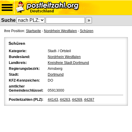
Suche
Ihre Position:
Startseite
-
Nordrhein Westfalen
-
Schüren
Schüren
Kategorie:
Stadt- / Ortsteil
Bundesland:
Nordrhein Westfalen
Landkreis:
Kreisfreie Stadt Dortmund
Regierungsbezirk:
Arnsberg
Stadt:
Dortmund
KFZ-Kennzeichen:
DO
amtlicher
Gemeindeschlüssel:
05913000
Postleitzahlen (PLZ):
44143
,
44263
,
44269
,
44287