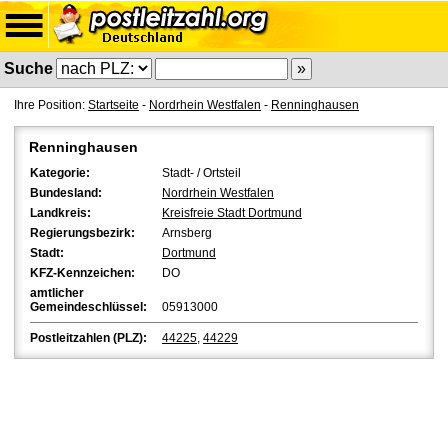
Suche
Ihre Position:
Startseite
-
Nordrhein Westfalen
-
Renninghausen
Renninghausen
Kategorie:
Stadt- / Ortsteil
Bundesland:
Nordrhein Westfalen
Landkreis:
Kreisfreie Stadt Dortmund
Regierungsbezirk:
Arnsberg
Stadt:
Dortmund
KFZ-Kennzeichen:
DO
amtlicher
Gemeindeschlüssel:
05913000
Postleitzahlen (PLZ):
44225
,
44229