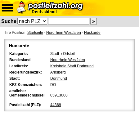
Suche
Ihre Position:
Startseite
-
Nordrhein Westfalen
-
Huckarde
Huckarde
Kategorie:
Stadt- / Ortsteil
Bundesland:
Nordrhein Westfalen
Landkreis:
Kreisfreie Stadt Dortmund
Regierungsbezirk:
Arnsberg
Stadt:
Dortmund
KFZ-Kennzeichen:
DO
amtlicher
Gemeindeschlüssel:
05913000
Postleitzahl (PLZ):
44369