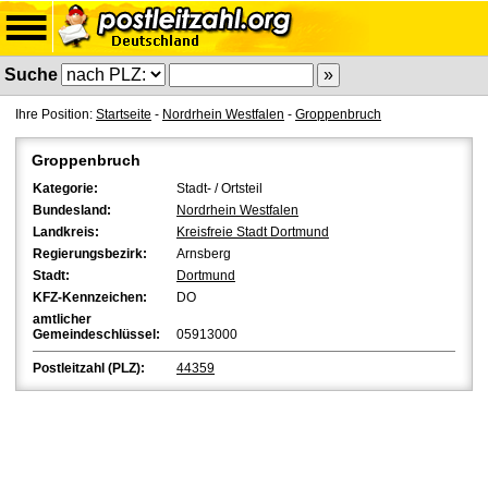
Suche
Ihre Position:
Startseite
-
Nordrhein Westfalen
-
Groppenbruch
Groppenbruch
Kategorie:
Stadt- / Ortsteil
Bundesland:
Nordrhein Westfalen
Landkreis:
Kreisfreie Stadt Dortmund
Regierungsbezirk:
Arnsberg
Stadt:
Dortmund
KFZ-Kennzeichen:
DO
amtlicher
Gemeindeschlüssel:
05913000
Postleitzahl (PLZ):
44359