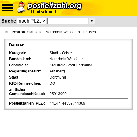
Suche
Ihre Position:
Startseite
-
Nordrhein Westfalen
-
Deusen
Deusen
Kategorie:
Stadt- / Ortsteil
Bundesland:
Nordrhein Westfalen
Landkreis:
Kreisfreie Stadt Dortmund
Regierungsbezirk:
Arnsberg
Stadt:
Dortmund
KFZ-Kennzeichen:
DO
amtlicher
Gemeindeschlüssel:
05913000
Postleitzahlen (PLZ):
44147
,
44359
,
44369