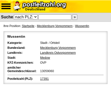
Suche
Ihre Position:
Startseite
-
Mecklenburg Vorpommern
-
Wussentin
Wussentin
Kategorie:
Stadt- / Ortsteil
Bundesland:
Mecklenburg Vorpommern
Landkreis:
Landkreis Ostvorpommern
Stadt:
Medow
KFZ-Kennzeichen:
OVP
amtlicher
Gemeindeschlüssel:
13059060
Postleitzahl (PLZ):
17391