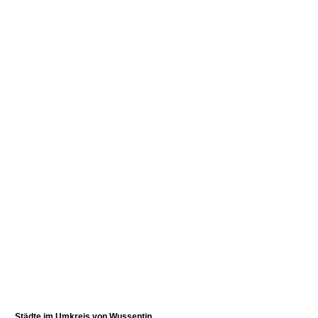
Städte im Umkreis von
Wussentin