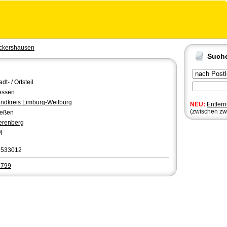
ckershausen
Such
adt- / Ortsteil
essen
ndkreis Limburg-Weilburg
NEU:
Entfer
(zwischen zw
ießen
erenberg
M
6533012
5799