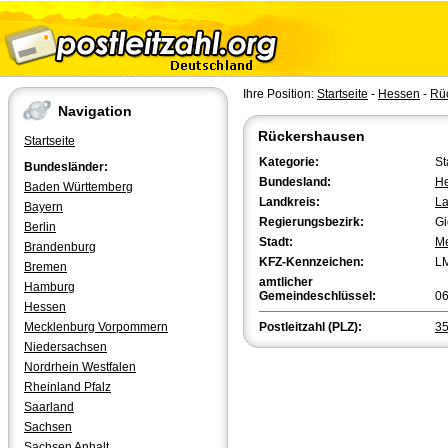
Ihre Position:
Startseite
-
Hessen
-
Rü
Navigation
Rückershausen
Startseite
Kategorie:
St
Bundesländer:
Bundesland:
H
Baden Württemberg
Landkreis:
La
Bayern
Regierungsbezirk:
G
Berlin
Stadt:
M
Brandenburg
KFZ-Kennzeichen:
L
Bremen
amtlicher
Hamburg
Gemeindeschlüssel:
0
Hessen
Mecklenburg Vorpommern
Postleitzahl (PLZ):
3
Niedersachsen
Nordrhein Westfalen
Rheinland Pfalz
Saarland
Sachsen
Sachsen Anhalt