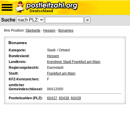
Suche
Ihre Position:
Startseite
-
Hessen
-
Bonames
Bonames
Kategorie:
Stadt- / Ortsteil
Bundesland:
Hessen
Landkreis:
Kreisfreie Stadt Frankfurt am Main
Regierungsbezirk:
Darmstadt
Stadt:
Frankfurt am Main
KFZ-Kennzeichen:
F
amtlicher
Gemeindeschlüssel:
06412000
Postleitzahlen (PLZ):
60437
,
60438
,
60439