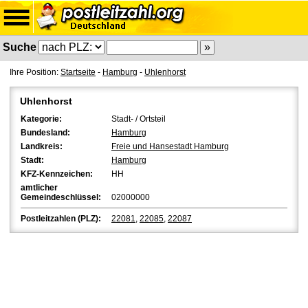
Suche
Ihre Position:
Startseite
-
Hamburg
-
Uhlenhorst
Uhlenhorst
Kategorie:
Stadt- / Ortsteil
Bundesland:
Hamburg
Landkreis:
Freie und Hansestadt Hamburg
Stadt:
Hamburg
KFZ-Kennzeichen:
HH
amtlicher
Gemeindeschlüssel:
02000000
Postleitzahlen (PLZ):
22081
,
22085
,
22087