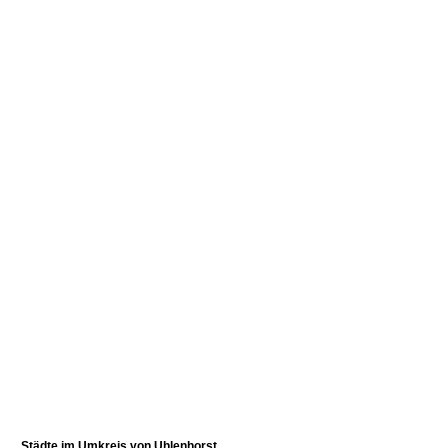
Städte im Umkreis von
Uhlenhorst