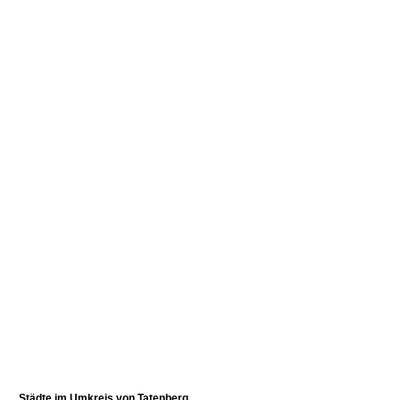
Städte im Umkreis von
Tatenberg