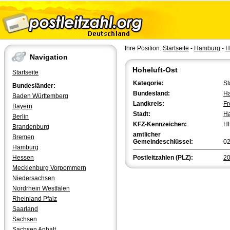
Ihre Position:
Startseite
-
Hamburg
-
H
Navigation
Hoheluft-Ost
Startseite
Kategorie:
St
Bundesländer:
Bundesland:
H
Baden Württemberg
Landkreis:
Fr
Bayern
Stadt:
H
Berlin
KFZ-Kennzeichen:
H
Brandenburg
amtlicher
Bremen
Gemeindeschlüssel:
0
Hamburg
Hessen
Postleitzahlen (PLZ):
2
Mecklenburg Vorpommern
Niedersachsen
Nordrhein Westfalen
Rheinland Pfalz
Saarland
Sachsen
Sachsen Anhalt