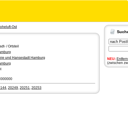
oheluft-Ost
Such
adt- / Ortsteil
amburg
eie und Hansestadt Hamburg
NEU:
Entfer
(zwischen zw
amburg
H
2000000
0144
,
20249
,
20251
,
20253