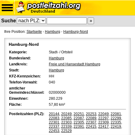
Suche
Ihre Position:
Startseite
-
Hamburg
-
Hamburg-Nord
Hamburg-Nord
Kategorie:
Stadt- / Ortsteil
Bundesland:
Hamburg
Landkreis:
Freie und Hansestadt Hamburg
Stadt:
Hamburg
KFZ-Kennzeichen:
HH
Telefon-Vorwahl:
040
amtlicher
Gemeindeschlüssel:
02000000
Einwohner:
280.229
Fläche:
57,80 km²
Postleitzahlen (PLZ):
20144
,
20249
,
20251
,
20253
,
22049
,
22081
,
22083
,
22085
,
22087
,
22089
,
22297
,
22299
,
22301
,
22303
,
22305
,
22307
,
22309
,
22335
,
22337
,
22339
,
22391
,
22415
,
22417
,
22419
,
22453
,
22529