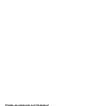
Städte im Umkreis von
Dulsberg