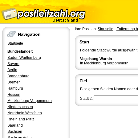
Ihre Position:
Startseite
-
Entfernung 
Navigation
Start
Startseite
Folgende Stadt wurde ausgewählt
Bundesländer:
Baden Württemberg
Vogelsang-Warsin
in Mecklenburg Vorpommern
Bayern
Berlin
Brandenburg
Ziel
Bremen
Hamburg
Bitte geben Sie den Namen oder die
Hessen
Stadt 2:
Mecklenburg Vorpommern
Niedersachsen
Nordrhein Westfalen
Rheinland Pfalz
Saarland
Sachsen
Sachsen Anhalt