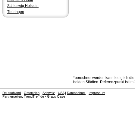
Schleswig Holstein
Thüringen
*berechnet werden kann lediglich die
beiden Städten. Referenzpunkt ist im 
Deutschland
-
Österreich
-
Schweiz
-
USA
|
Datenschutz
-
Impressum
Partnerseiten:
TrendTreff.de
-
Gratis Oase