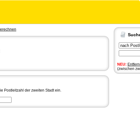
berechnen
Such
:
NEU:
Entfer
(zwischen zw
 Postleitzahl der zweiten Stadt ein.