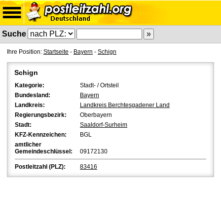
Suche
Ihre Position:
Startseite
-
Bayern
-
Schign
Schign
Kategorie:
Stadt- / Ortsteil
Bundesland:
Bayern
Landkreis:
Landkreis Berchtesgadener Land
Regierungsbezirk:
Oberbayern
Stadt:
Saaldorf-Surheim
KFZ-Kennzeichen:
BGL
amtlicher
Gemeindeschlüssel:
09172130
Postleitzahl (PLZ):
83416