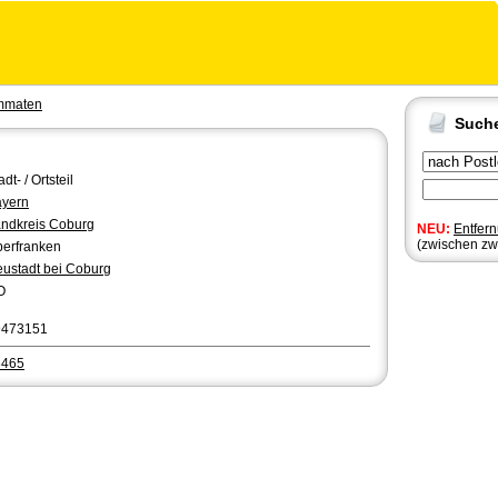
mmaten
Such
adt- / Ortsteil
yern
ndkreis Coburg
NEU:
Entfer
(zwischen zw
erfranken
ustadt bei Coburg
O
9473151
6465