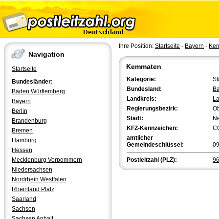
Ihre Position:
Startseite
-
Bayern
-
Ke
Navigation
Kemmaten
Startseite
Kategorie:
St
Bundesländer:
Bundesland:
Ba
Baden Württemberg
Landkreis:
La
Bayern
Regierungsbezirk:
Ob
Berlin
Stadt:
Ne
Brandenburg
KFZ-Kennzeichen:
C
Bremen
amtlicher
Hamburg
Gemeindeschlüssel:
0
Hessen
Mecklenburg Vorpommern
Postleitzahl (PLZ):
9
Niedersachsen
Nordrhein Westfalen
Rheinland Pfalz
Saarland
Sachsen
Sachsen Anhalt