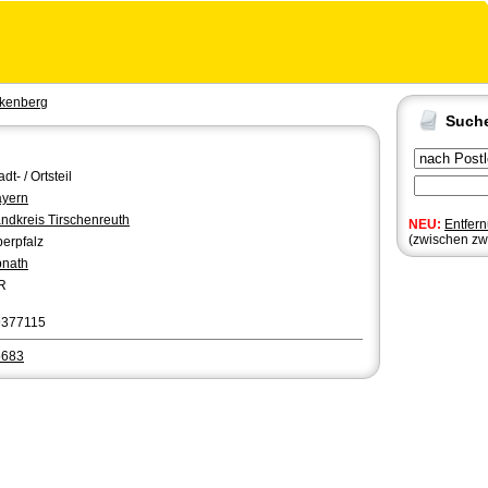
kenberg
Such
adt- / Ortsteil
yern
ndkreis Tirschenreuth
NEU:
Entfer
(zwischen zw
erpfalz
nath
R
9377115
5683