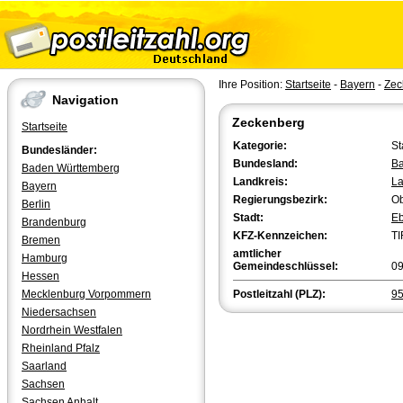
Ihre Position:
Startseite
-
Bayern
-
Zec
Navigation
Zeckenberg
Startseite
Kategorie:
St
Bundesländer:
Bundesland:
Ba
Baden Württemberg
Landkreis:
La
Bayern
Regierungsbezirk:
Ob
Berlin
Stadt:
Eb
Brandenburg
KFZ-Kennzeichen:
TI
Bremen
amtlicher
Hamburg
Gemeindeschlüssel:
0
Hessen
Mecklenburg Vorpommern
Postleitzahl (PLZ):
9
Niedersachsen
Nordrhein Westfalen
Rheinland Pfalz
Saarland
Sachsen
Sachsen Anhalt