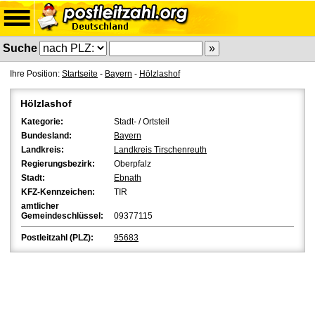
Suche
Ihre Position:
Startseite
-
Bayern
-
Hölzlashof
Hölzlashof
Kategorie:
Stadt- / Ortsteil
Bundesland:
Bayern
Landkreis:
Landkreis Tirschenreuth
Regierungsbezirk:
Oberpfalz
Stadt:
Ebnath
KFZ-Kennzeichen:
TIR
amtlicher
Gemeindeschlüssel:
09377115
Postleitzahl (PLZ):
95683